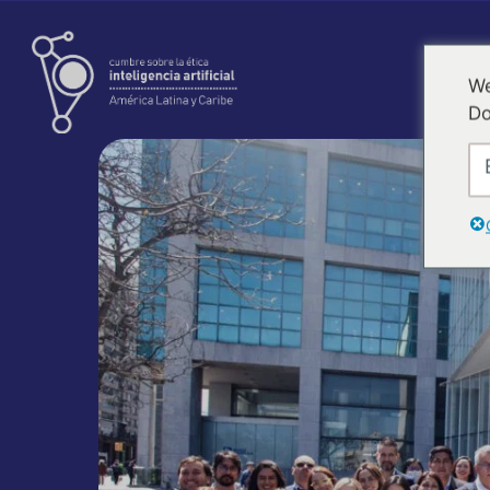
We
Do