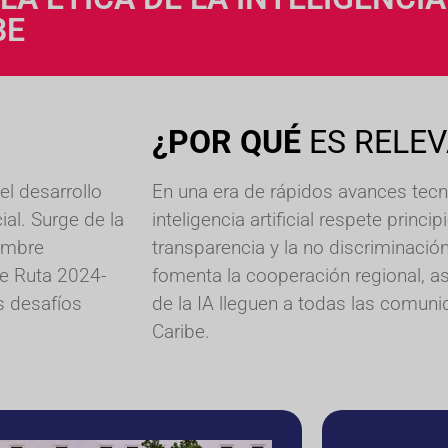
BE
¿POR QUÉ
ES RELE
l desarrollo
En una era de rápidos avances tecno
cial. Surge de la
inteligencia artificial respete princ
umbre
transparencia y la no discriminació
de Ruta 2024-
fomenta la cooperación regional, a
s desafíos
de la IA lleguen a todas las comuni
Caribe.