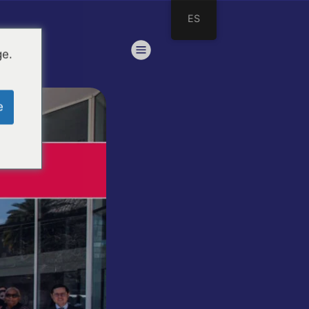
ES
ge.
e