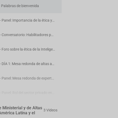
 - Palabras de bienvenida
DÍA 1 - Panel: Importancia de la ética y gobernanza en el uso y el despliegue de la IA generativa
DÍA 1 - Conversatorio: Habilitadores para la implementación de iniciativas de IA
DÍA 1 - Foro sobre la ética de la Inteligencia Artificial en América Latina y el Caribe
DÍA 1 - DÍA 1: Mesa redonda de altas autoridades de IA
DÍA 1 - Panel: Mesa redonda de expertos y expertas Desafíos para una regulación de l a IA
DÍA 1 - Panel: Rol del sector privado en el desarrollo ético de la IA Una mirada empresarial
DÍA 1 - Panel: Aportes sectoriales para el uso ético de la IA
Ministerial y de Altas
3 Videos
mérica Latina y el