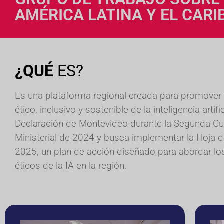
AMÉRICA LATINA Y EL CARI
¿QUÉ
ES?
Es una plataforma regional creada para promover e
ético, inclusivo y sostenible de la inteligencia artifi
Declaración de Montevideo durante la Segunda C
Ministerial de 2024 y busca implementar la Hoja 
2025, un plan de acción diseñado para abordar lo
éticos de la IA en la región.