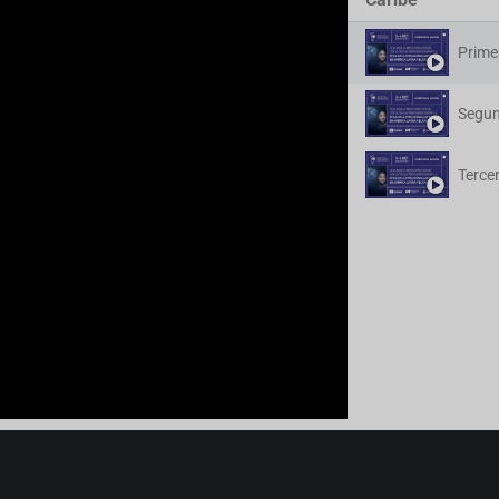
Prime
DÍA 1 
Segun
Terce