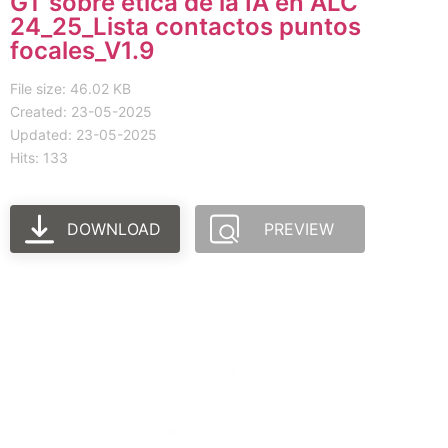
GT sobre ética de la IA en ALC
24_25_Lista contactos puntos
focales_V1.9
File size: 46.02 KB
Created: 23-05-2025
Updated: 23-05-2025
Hits: 133
DOWNLOAD
PREVIEW